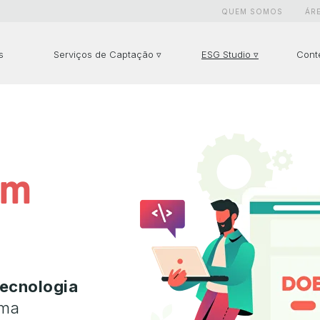
QUEM SOMOS
ÁR
s
Serviços de Captação ▿
ESG Studio ▿
Cont
am
tecnologia
uma