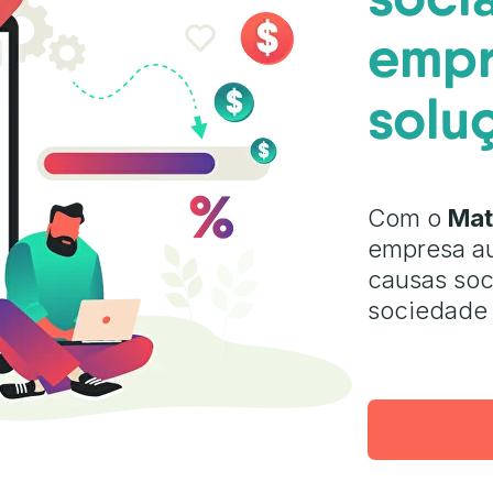
empr
solu
Com o
Mat
empresa a
causas soc
sociedade 