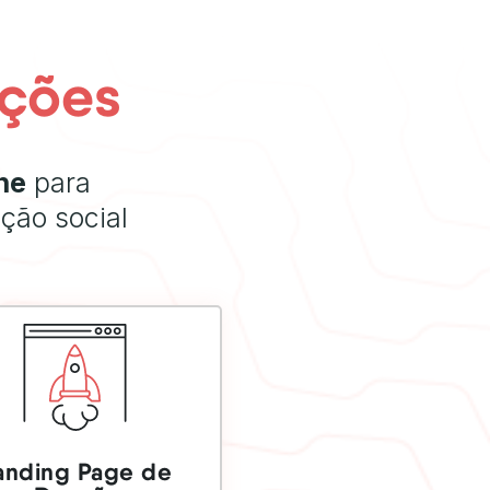
uções
ne
para
ção social
SAIBA MAIS
anding Page de