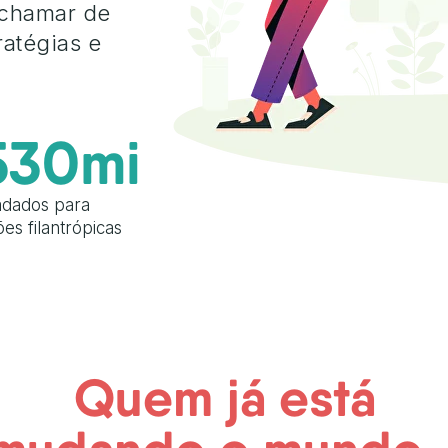
 chamar de
ratégias e
530mi
adados para
es filantrópicas
Quem já está