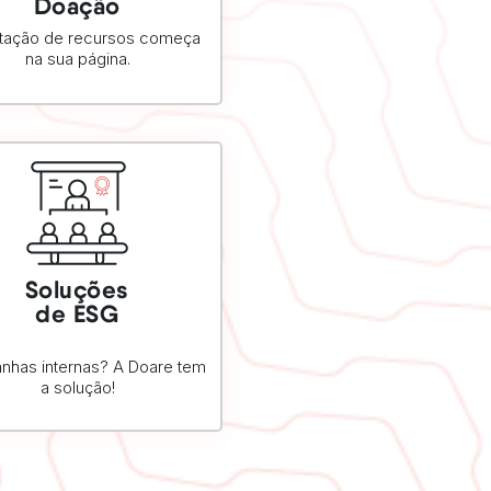
Doação
tação de recursos começa
na sua página.
Soluções
SAIBA MAIS
de ESG
has internas? A Doare tem
a solução!