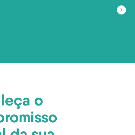
aleça o
romisso
l da sua