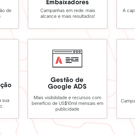
Embaixadores
tão de
Campanhas em rede: mais
A cap
.
alcance e mais resultados!
Gestão de
SAIBA MAIS
ação
Google ADS
Mais visibilidade e recursos com
 sua
Campan
benefício de US$10mil mensais em
o.
publicidade