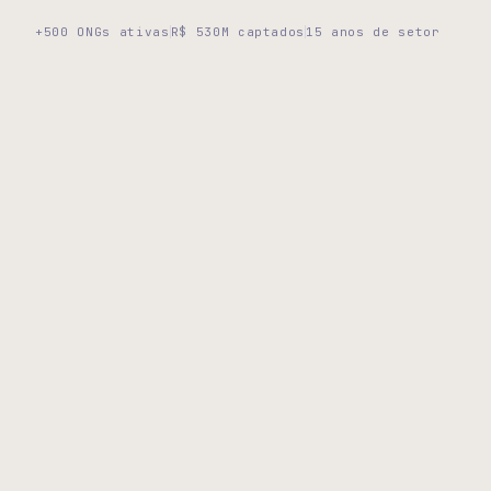
+500 ONGs ativas
R$ 530M captados
15 anos de setor