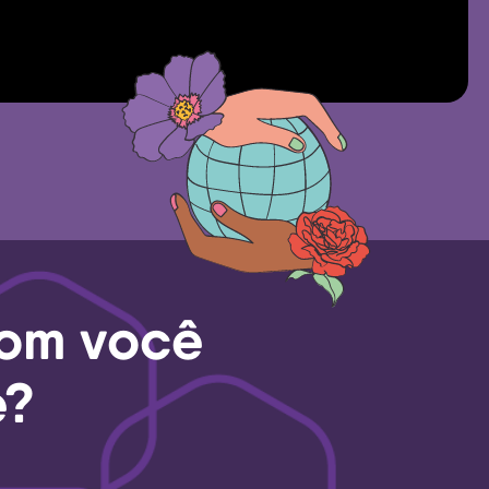
com você
e?