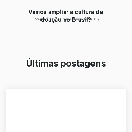
Vamos ampliar a cultura de
doação no Brasil?
Compartilhe nas suas redes sociais :)
Últimas postagens