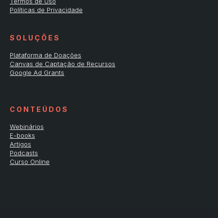
Termos de Uso
Políticas de Privacidade
S O L U Ç Õ E S
Plataforma de Doações
Canvas de Captação de Recursos
Google Ad Grants
C O N T E Ú D O S
Webinários
E-books
Artigos
Podcasts
Curso Online