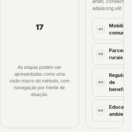
amet, consectetu
adipiscing elit.
17
Mobiliza
01
comunitá
Parcerias
02
rurais
As etapas podem ser
apresentadas como uma
Regulaçã
visão macro do método, com
de
03
navegação por frente de
benefício
atuação.
Educaçã
04
ambienta